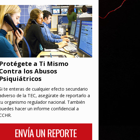
Protégete a Ti Mismo
Contra los Abusos
Psiquiátricos
Si te enteras de cualquier efecto secundario
adverso de la TEC, asegúrate de reportarlo a
tu organismo regulador nacional. También
puedes hacer un informe confidencial a
CCHR.
ENVÍA UN REPORTE