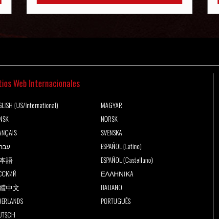
tios Web Internacionales
LISH (US/International)
MAGYAR
NSK
NORSK
ANÇAIS
SVENSKA
עבר
ESPAÑOL (Latino)
本語
ESPAÑOL (Castellano)
ССКИЙ
ΕΛΛΗΝΙΚA
體中文
ITALIANO
DERLANDS
PORTUGUÊS
UTSCH