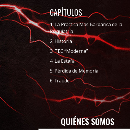
CAPÍTULOS
1. La Práctica Más Barbárica de la
Psiquiatría
2. Historia
3. TEC “Moderna”
4. La Estafa
5. Pérdida de Memoria
6. Fraude
QUIÉNES SOMOS