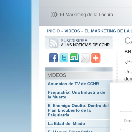
El Marketing de la Locura
INICIO
»
VIDEOS
»
EL MARKETING DE LA
C
SUSCRIBIRSE
A LAS NOTICIAS DE CCHR
BR
¿Po
Una
VIDEOS
don
Anuncios de TV de CCHR
de 
Psiquiatría: Una Industria de
Otr
la Muerte
est
El Enemigo Oculto: Dentro del
dro
Plan Encubierto de la
Psiquiatría
Esa
La Edad del Miedo
que