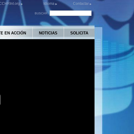
CCHRInt.org
Idioma
Contactar
BUSCAR
E EN ACCIÓN
NOTICIAS
SOLICITA
y
eo