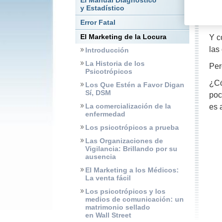
El Manual Diagnóstico
y Estadístico
De 
exc
Error Fatal
El Marketing de la Locura
Y c
las
Introducción
La Historia de los
Per
Psicotrópicos
¿Có
Los Que Estén a Favor Digan
Sí, DSM
poc
La comercialización de la
es 
enfermedad
Los psicotrópicos a prueba
Las Organizaciones de
Vigilancia: Brillando por su
ausencia
El Marketing a los Médicos:
La venta fácil
Los psicotrópicos y los
medios de comunicación: un
matrimonio sellado
en Wall Street