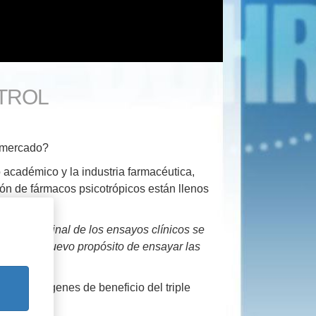
TROL
l mercado?
o académico y la industria farmacéutica,
n de fármacos psicotrópicos están llenos
ticas.
 la fase final de los ensayos clínicos se
 y con el nuevo propósito de ensayar las
en de márgenes de beneficio del triple