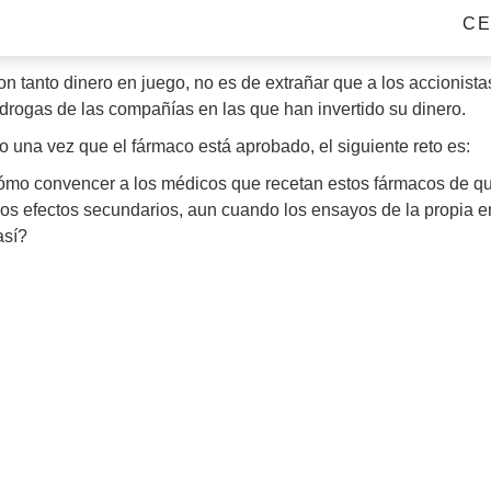
hecho, el total de beneficios de las diez empresas farmacéutic
C
edía los beneficios combinados de los otros 490 negocios.
on tanto dinero en juego, no es de extrañar que a los accionist
 drogas de las compañías en las que han invertido su dinero.
o una vez que el fármaco está aprobado, el siguiente reto es:
mo convencer a los médicos que recetan estos fármacos de qu
os efectos secundarios, aun cuando los ensayos de la propia
así?