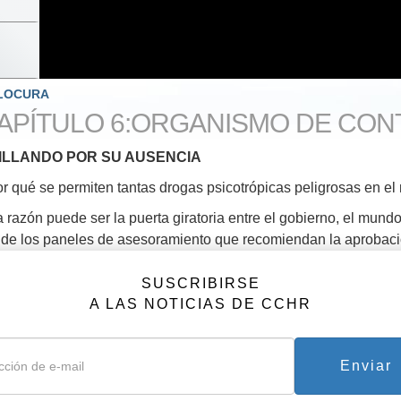
 LOCURA
APÍTULO 6:ORGANISMO DE CON
ILLANDO POR SU AUSENCIA
r qué se permiten tantas drogas psicotrópicas peligrosas en e
 razón puede ser la puerta giratoria entre el gobierno, el mund
de los paneles de asesoramiento que recomiendan la aprobació
psiquiatras con vínculos financieros con las empresas farmacéu
SUSCRIBIRSE
a podría ser que en vez de actuar como una medida de seguridad,
A LAS NOTICIAS DE CCHR
á convirtiendo en una especie de “investigación post-marketing”
gas psicotrópicas para trastornos psiquiátricos adicionales.
 es también la razón de que las empresas farmacéuticas disfrut
Enviar
 el promedio que tienen la mayoría de las empresas.