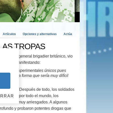
Artículos
Opciones y alternativas
Actúa
LAS TROPAS
gs Rees, general brigadier británico, vio
iquiatría, manifestando:
especiales experimentales únicos pues
os de una forma que sería muy difícil
az de ayuda. Después de todo, los soldados
rdenes. Y por todo el mundo, los
ERRAR
ratamientos muy arriesgados. A algunos
profundo y probaron potentes drogas que