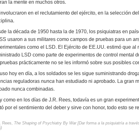
eran la mente en muchos otros.
involucraron en el reclutamiento del ejército, en la selección de
ciplina.
de la década de 1950 hasta la de 1970, los psiquiatras en país
S usaron a sus militares como campos de pruebas para un ars
erimentales como el LSD. El Ejército de EE.UU. estimó que al 
inistrado LSD como parte de experimentos de control mental dur
 pruebas prácticamente no se les informó sobre sus posibles co
luso hoy en día, a los soldados se les sigue suministrando drog
ncias reguladoras
nunca
han estudiado ni aprobado. La gran m
bado nunca combinadas.
 y como en los días de J.R. Rees, todavía es un gran experiment
stó por el sentimiento del deber y sirve con honor, todo esto se r
. Rees,
The Shaping of Psychiatry By War [Dar forma a la psiquiatría a travé
)