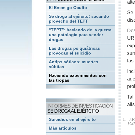
alt
El Enemigo Oculto
Se 
Se droga al ejército: sacando
dis
provecho del TEPT
“TEPT”: haciendo de la guerra
Des
una patología para vender
URS
drogas
exp
Las drogas psiquiátricas
sum
provocan el suicidio
las
Antipsicóticos: muertes
súbitas
Inc
Haciendo experimentos con
age
las tropas
pro
Tal
ali
INFORMES DE INVESTIGACIÓN
SE DROGA AL EJÉRCITO
Suicidios en el ejército
1.
J.R
1945
Más artículos