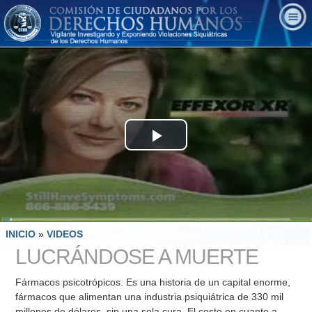
Play
Video
INICIO
»
VIDEOS
LUCRÁNDOSE A MUERTE
Fármacos psicotrópicos. Es una historia de un capital enorme,
fármacos que alimentan una industria psiquiátrica de 330 mil
millones de dólares, sin una sola cura. El costo en cuanto a