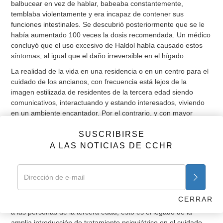
balbucear en vez de hablar, babeaba constantemente,
temblaba violentamente y era incapaz de contener sus
funciones intestinales. Se descubrió posteriormente que se le
había aumentado 100 veces la dosis recomendada. Un médico
concluyó que el uso excesivo de Haldol había causado estos
síntomas, al igual que el daño irreversible en el hígado.
La realidad de la vida en una residencia o en un centro para el
cuidado de los ancianos, con frecuencia está lejos de la
imagen estilizada de residentes de la tercera edad siendo
comunicativos, interactuando y estando interesados, viviendo
en un ambiente encantador. Por el contrario, y con mayor
frecuencia, el anciano de hoy en día que es internado en uno
SUSCRIBIRSE
de estos centros, se ve sumiso, callado, como ausente, con
una especie de carencia de vitalidad, tal vez mirando al vacío o
A LAS NOTICIAS DE CCHR
profundamente introvertido y retraído. Aún sin drogas, estas
condiciones se pueden originar utilizando el tratamiento electro
convulsivo o de choque (ECT) o simplemente por la amenaza
de restricciones dolorosas y degradantes.
CERRAR
Mas que ser el fracaso del personal de la residencia que cuida
a las personas de la tercera edad, esto es el legado de la
amplia introducción de tratamiento psiquiátrico en el cuidado