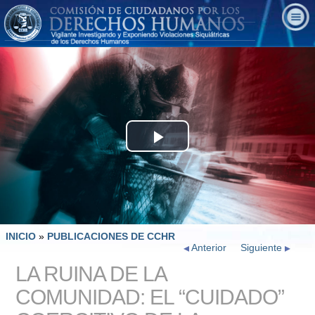
Play
Video
INICIO
»
PUBLICACIONES DE CCHR
Anterior
Siguiente
LA RUINA DE LA
COMUNIDAD: EL “CUIDADO”