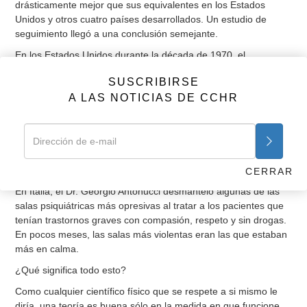
drásticamente mejor que sus equivalentes en los Estados
Unidos y otros cuatro países desarrollados. Un estudio de
seguimiento llegó a una conclusión semejante.
En los Estados Unidos durante la década de 1970, el
experimento que llevó a cabo el difunto Dr. Loren Mosher en la
SUSCRIBIRSE
Casa Soteria se basó en la idea de que la “esquizofrenia” se
A LAS NOTICIAS DE CCHR
puede superar sin drogas. De hecho, les fue mejor a los
pacientes de Soteria que no recibieron neurolépticos, en
comparación con pacientes hospitalizados y tratados con
drogas. Investigadores suizos, suecos y finlandeses han
repetido y validado el experimento y hoy en día aún siguen
usándolo.
CERRAR
En Italia, el Dr. Georgio Antonucci desmanteló algunas de las
salas psiquiátricas más opresivas al tratar a los pacientes que
tenían trastornos graves con compasión, respeto y sin drogas.
En pocos meses, las salas más violentas eran las que estaban
más en calma.
¿Qué significa todo esto?
Como cualquier científico físico que se respete a si mismo le
diría, una teoría es buena sólo en la medida en que funcione.