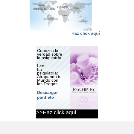
Haz click aquí
Conozca la
verdad sobre
la psiquiatría
Lee:
La
psiquiatría:
Atrapando tu
Mundo con
las Drogas
Descargar
panfleto
>>Haz click aquí