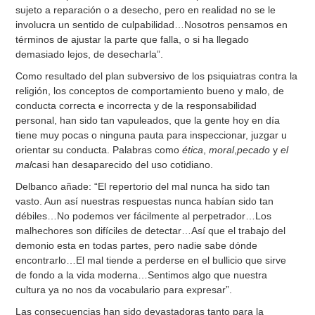
sujeto a reparación o a desecho, pero en realidad no se le
involucra un sentido de culpabilidad…Nosotros pensamos en
términos de ajustar la parte que falla, o si ha llegado
demasiado lejos, de desecharla”.
Como resultado del plan subversivo de los psiquiatras contra la
religión, los conceptos de comportamiento bueno y malo, de
conducta correcta e incorrecta y de la responsabilidad
personal, han sido tan vapuleados, que la gente hoy en día
tiene muy pocas o ninguna pauta para inspeccionar, juzgar u
orientar su conducta. Palabras como
ética
,
moral
,
pecado
y
el
mal
casi han desaparecido del uso cotidiano.
Delbanco añade: “El repertorio del mal nunca ha sido tan
vasto. Aun así nuestras respuestas nunca habían sido tan
débiles…No podemos ver fácilmente al perpetrador…Los
malhechores son difíciles de detectar…Así que el trabajo del
demonio esta en todas partes, pero nadie sabe dónde
encontrarlo…El mal tiende a perderse en el bullicio que sirve
de fondo a la vida moderna…Sentimos algo que nuestra
cultura ya no nos da vocabulario para expresar”.
Las consecuencias han sido devastadoras tanto para la