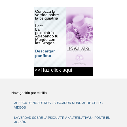
Conozca la
verdad sobre
la psiquiatría
Lee:
La
psiquiatría:
Atrapando tu
Mundo con
las Drogas
Descargar
panfleto
>>Haz click aquí
Navegación por el sitio
ACERCA DE NOSOTROS
BUSCADOR MUNDIAL DE CCHR
VIDEOS
LA VERDAD SOBRE LA PSIQUIATRÍA
ALTERNATIVAS
PONTE EN
ACCIÓN