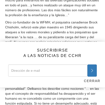
mucho para infiltrarnos en las diversas organizaciones sociales
en todo el país…y hemos realizado un ataque muy útil en un
número de profesiones. Las dos más fáciles son naturalmente
la profesión de la enseñanza y la Iglesia…”
Otro co-fundador de la WFMH, el psiquiatra canadiense Brock
Chisholm, reforzó este plan maestro en 1945 dirigiendo sus
ataques a los valores morales y pidiendo a los psiquiatras que
liberaran “a la raza … de su paralizante carga del bien y del
mal”. Al usurpar con malicia principios religiosos muy antiguos,
los psiquiatras han saneado la conducta criminal y han definido
SUSCRIBIRSE
el pecado y el mal como “trastornos mentales”.
A LAS NOTICIAS DE CCHR
En su libro
La Muerte de Satanás,
el autor Andrew Delbanco se
refiere al casi desaparecido “lenguaje del mal” y al proceso de
“quitarle el nombre al mal”. Hasta que surgió la psiquiatría, las
sociedades habían operado con ideas muy claras sobre “el mal
moral”. Hoy en día, sin embargo, escuchamos eufemismos
CERRAR
como “problemas de comportamiento” o “trastornos de
personalidad”. Delbanco los describe como nociones “… en las
que el concepto de responsabilidad ha desaparecido y el ser
humano es re-concebido como un componente con una
función estipulada. Si no tiene un desempeño adecuado, está