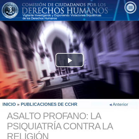
Play
Video
INICIO
»
PUBLICACIONES DE CCHR
Anterior
ASALTO PROFANO: LA
PSIQUIATRÍA CONTRA LA
RELIGIÓN