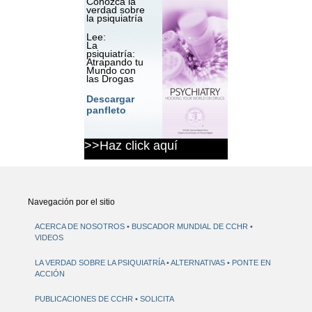
Conozca la
verdad sobre
la psiquiatría
Lee:
La
psiquiatría:
Atrapando tu
Mundo con
las Drogas
Descargar
panfleto
>>Haz click aquí
Navegación por el sitio
ACERCA DE NOSOTROS
BUSCADOR MUNDIAL DE CCHR
VIDEOS
LA VERDAD SOBRE LA PSIQUIATRÍA
ALTERNATIVAS
PONTE EN
ACCIÓN
PUBLICACIONES DE CCHR
SOLICITA