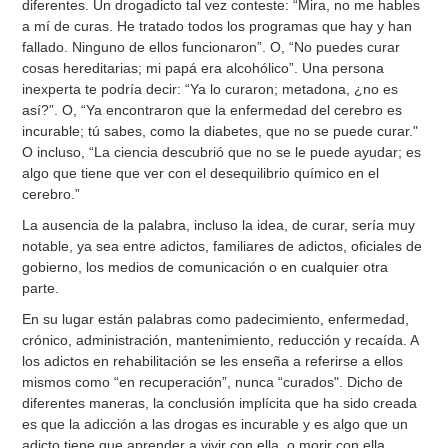
diferentes. Un drogadicto tal vez conteste: “Mira, no me hables
a mí de curas. He tratado todos los programas que hay y han
fallado. Ninguno de ellos funcionaron”. O, “No puedes curar
cosas hereditarias; mi papá era alcohólico”. Una persona
inexperta te podría decir: “Ya lo curaron; metadona, ¿no es
así?”. O, “Ya encontraron que la enfermedad del cerebro es
incurable; tú sabes, como la diabetes, que no se puede curar."
O incluso, “La ciencia descubrió que no se le puede ayudar; es
algo que tiene que ver con el desequilibrio químico en el
cerebro.”
La ausencia de la palabra, incluso la idea, de curar, sería muy
notable, ya sea entre adictos, familiares de adictos, oficiales de
gobierno, los medios de comunicación o en cualquier otra
parte.
En su lugar están palabras como padecimiento, enfermedad,
crónico, administración, mantenimiento, reducción y recaída. A
los adictos en rehabilitación se les enseña a referirse a ellos
mismos como “en recuperación”, nunca “curados". Dicho de
diferentes maneras, la conclusión implícita que ha sido creada
es que la adicción a las drogas es incurable y es algo que un
adicto tiene que aprender a vivir con ella, o morir con ella.