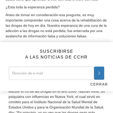
¿Esta toda la esperanza perdida?
Antes de tomar en consideración esa pregunta, es muy
importante comprender una cosa acerca de la rehabilitación de
las drogas de hoy en día. Nuestra esperanza de una cura de la
adicción a las drogas no está perdida; fue enterrada por una
avalancha de información falsa y soluciones falsas.
Antes que nada, considera la propagación a largo plazo de las
drogas peligrosas de los psiquiatras como algo “inofensivo”.
SUSCRIBIRSE
A LAS NOTICIAS DE CCHR
En los 60, los psiquiatras hicieron el LSD no solamente como
algo aceptable, pero como una “aventura” para decenas de
miles de estudiantes universitarios, promoviendo un falso
concepto de mejorar la vida a través de las drogas
“recreacionales” y que alteran la mente.
CERRAR
En 1967, psiquiatras de Estados Unidos se reunieron para
discutir el rol de las drogas en el año 2000. Nathan Kline, un
psiquiatra con influencias en Nueva York, el cual sirvió en
comités para el Instituto Nacional de la Salud Mental de
Estados Unidos y para la Organización Mundial de la Salud,
dijo: “En principio, yo no veo que las drogas sean más