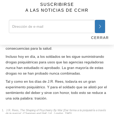
Desde la década de 1950 hasta la de 1970, los psiquiatras en
SUSCRIBIRSE
países como Inglaterra, Estados Unidos y la URSS usaron a
A LAS NOTICIAS DE CCHR
sus militares como campos de pruebas para un arsenal de
nuevos tratamientos experimentales como el LSD. El Ejército
de EE.UU. estimó que al menos a 1,500 soldados les fue
suministrado LSD como parte de experimentos de control
mental durante esta época. A los participantes de las pruebas
CERRAR
prácticamente no se les informó sobre sus posibles
consecuencias para la salud.
Incluso hoy en día, a los soldados se les sigue suministrando
drogas psiquiátricas para usos que las agencias reguladoras
nunca
han estudiado ni aprobado. La gran mayoría de estas
drogas no se han probado nunca combinadas.
Tal y como en los días de J.R. Rees, todavía es un gran
experimento psiquiátrico. Y para el soldado que se alistó por el
sentimiento del deber y sirve con honor, todo esto se reduce a
una sola palabra: traición.
1.
J.R. Rees,
The Shaping of Psychiatry By War [Dar forma a la psiquiatría a través
de la guerra], (Chapman and Hall, Ltd., London, 1945)